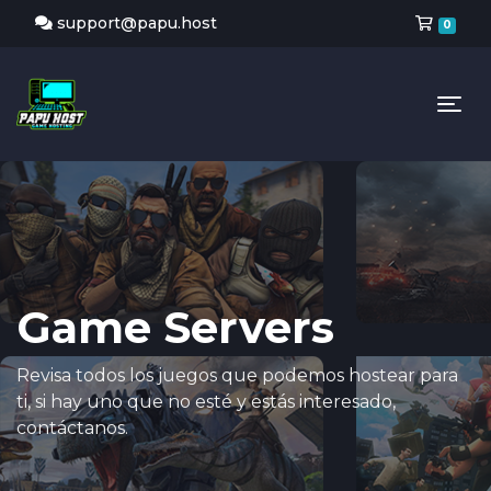
Carr
support@papu.host
0
Tog
Game Servers
Revisa todos los juegos que podemos hostear para
ti, si hay uno que no esté y estás interesado,
contáctanos.