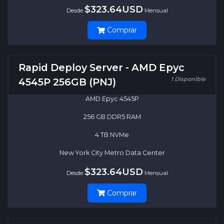
$323.64USD
Desde
Mensual
Comprar
Rapid Deploy Server - AMD Epyc
1 Disponible
4545P 256GB (PNJ)
AMD Epyc 4545P
256 GB DDR5 RAM
4 TB NVMe
New York City Metro Data Center
$323.64USD
Desde
Mensual
Comprar