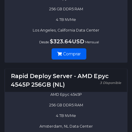
256 GB DDR5 RAM
4 TB NVMe
Los Angeles, California Data Center
$323.64USD
Desde
Mensual
Comprar
Rapid Deploy Server - AMD Epyc
3 Disponible
4545P 256GB (NL)
AMD Epyc 4545P
256 GB DDR5 RAM
4 TB NVMe
Amsterdam, NL Data Center