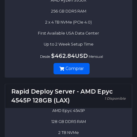
AMD Ryzen 9950X
256 GB DDR5 RAM
2 x 4 TB NVMe (PCIe 4.0)
First Available USA Data Center
Up to 2 Week Setup Time
$462.84USD
Desde
Mensual
Comprar
Rapid Deploy Server - AMD Epyc
1 Disponible
4545P 128GB (LAX)
AMD Epyc 4545P
128 GB DDR5 RAM
2 TB NVMe