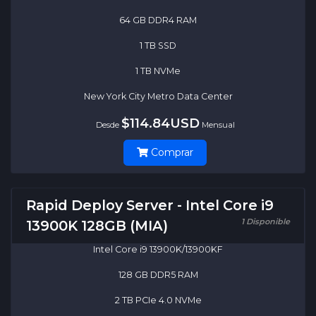
64 GB DDR4 RAM
1 TB SSD
1 TB NVMe
New York City Metro Data Center
$114.84USD
Desde
Mensual
Comprar
Rapid Deploy Server - Intel Core i9
1 Disponible
13900K 128GB (MIA)
Intel Core i9 13900K/13900KF
128 GB DDR5 RAM
2 TB PCIe 4.0 NVMe