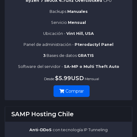
Ryzen 7 5800X 4.7Ghz Overclocked
CPU
Backups
Manuales
Servicio
Mensual
Ubicación -
Vint Hill, USA
Panel de administración -
Pterodactyl Panel
3
Bases de datos
GRATIS
Software del servidor -
SA-MP o Multi Theft Auto
$5.99USD
Desde
Mensual
Comprar
SAMP Hosting Chile
Anti-DDoS
con tecnología IP Tunneling