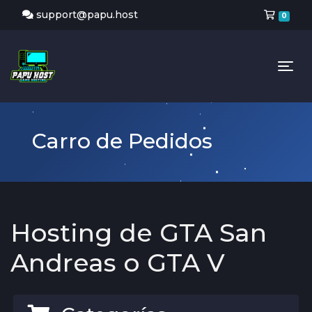
Carr
support@papu.host
0
Tog
Carro de Pedidos
Hosting de GTA San
Andreas o GTA V