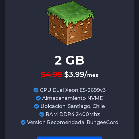
2
GB
$4.99
$
3.99
/
mes
CPU Dual Xeon E5-2699v3
Almacenamiento NVME
Ubicacion: Santiago, Chile
RAM DDR4 2400Mhz
Version Recomendada: BungeeCord