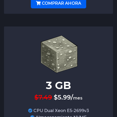
COMPRAR AHORA
3
GB
$7.49
$
5.99
/
mes
CPU Dual Xeon E5-2699v3