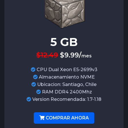
5
GB
$12.49
$
9.99
/
mes
CPU Dual Xeon E5-2699v3
Almacenamiento NVME
Ubicacion: Santiago, Chile
RAM DDR4 2400Mhz
Version Recomendada: 1.7-1.18
COMPRAR AHORA