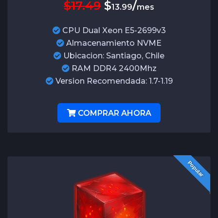
$17.49
$
/
13.99
mes
CPU Dual Xeon E5-2699v3
Almacenamiento NVME
Ubicacion: Santiago, Chile
RAM DDR4 2400Mhz
Version Recomendada: 1.7-1.19
COMPRAR AHORA
Popular