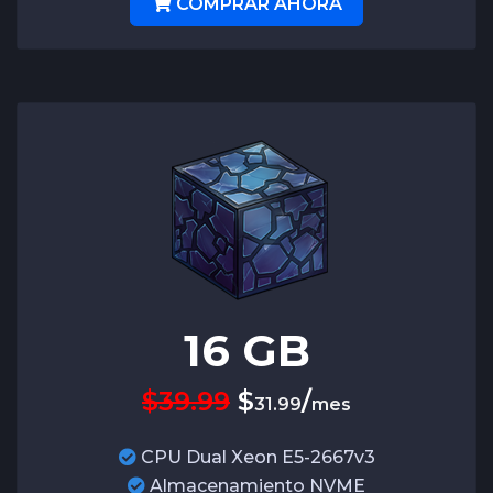
COMPRAR AHORA
16
GB
$39.99
$
/
31.99
mes
CPU Dual Xeon E5-2667v3
Almacenamiento NVME