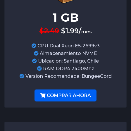
1
GB
$2.49
$
1.99
/
mes
CPU Dual Xeon E5-2699v3
Almacenamiento NVME
Ubicacion: Santiago, Chile
RAM DDR4 2400Mhz
Version Recomendada: BungeeCord
COMPRAR AHORA