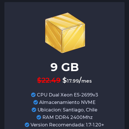
9
GB
$22.49
$
/
17.99
mes
CPU Dual Xeon E5-2699v3
Almacenamiento NVME
Ubicacion: Santiago, Chile
RAM DDR4 2400Mhz
Version Recomendada: 1.7-1.20+