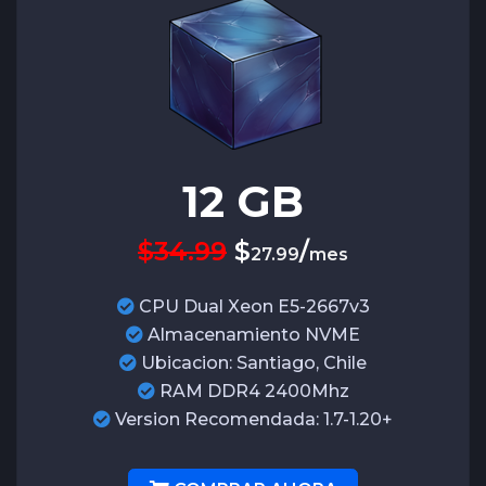
12
GB
$34.99
$
/
27.99
mes
CPU Dual Xeon E5-2667v3
Almacenamiento NVME
Ubicacion: Santiago, Chile
RAM DDR4 2400Mhz
Version Recomendada: 1.7-1.20+