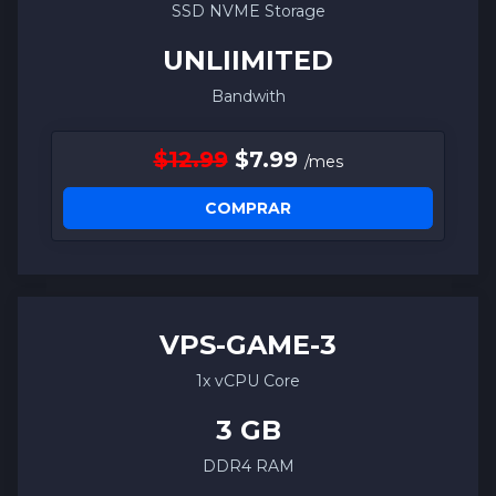
SSD NVME Storage
UNLIIMITED
Bandwith
$12.99
$7.99
/mes
COMPRAR
VPS-
GAME
-3
1x vCPU Core
3 GB
DDR4 RAM