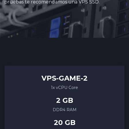
pruebas te recomendamos una VPS SSD.
VPS-
GAME
-2
1x vCPU Core
2 GB
DDR4 RAM
20 GB