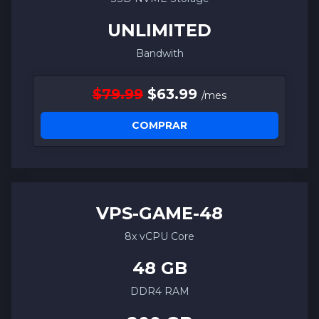
UNLIMITED
Bandwith
$79.99
$63.99
/mes
COMPRAR
VPS-
GAME
-48
8x vCPU Core
48 GB
DDR4 RAM