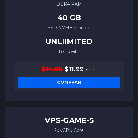
DDR4 RAM
40 GB
SSD NVME Storage
UNLIIMITED
Bandwith
$14.99
$11.99
/mes
COMPRAR
VPS-
GAME
-5
2x vCPU Core