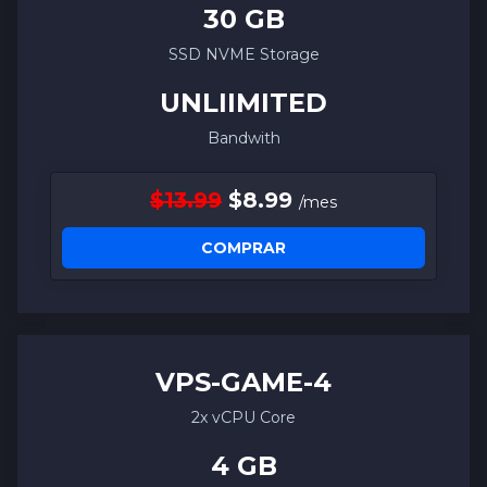
30 GB
SSD NVME Storage
UNLIIMITED
Bandwith
$13.99
$8.99
/mes
COMPRAR
VPS-
GAME
-4
2x vCPU Core
4 GB