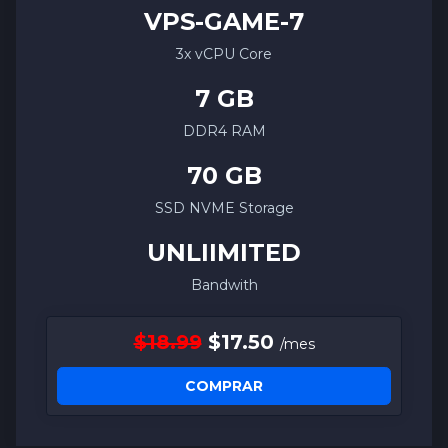
VPS-
GAME
-7
3x vCPU Core
7 GB
DDR4 RAM
70 GB
SSD NVME Storage
UNLIIMITED
Bandwith
$18.99
$17.50
/mes
COMPRAR