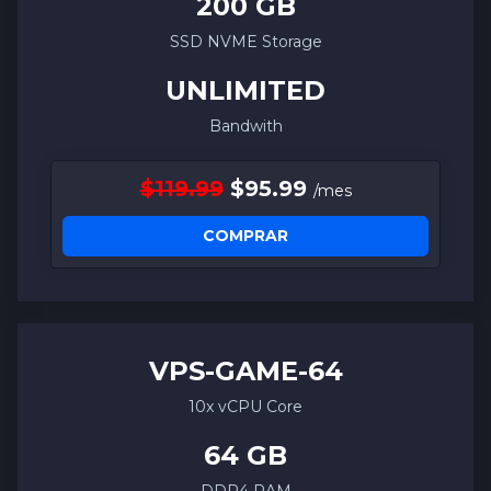
200 GB
SSD NVME Storage
UNLIMITED
Bandwith
$119.99
$95.99
/mes
COMPRAR
VPS-
GAME
-64
10x vCPU Core
64 GB