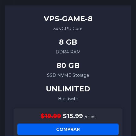
VPS-
GAME
-8
3x vCPU Core
8 GB
DDR4 RAM
80 GB
SSD NVME Storage
UNLIMITED
Bandwith
$19.99
$15.99
/mes
COMPRAR