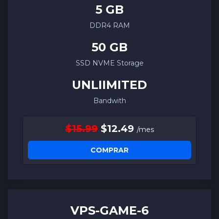
5 GB
DDR4 RAM
50 GB
SSD NVME Storage
UNLIIMITED
Bandwith
$15.99
$12.49
/mes
COMPRAR
VPS-
GAME
-6