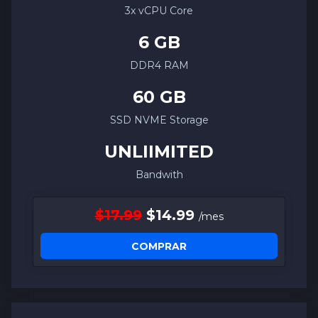
3x vCPU Core
6 GB
DDR4 RAM
60 GB
SSD NVME Storage
UNLIIMITED
Bandwith
$17.99
$14.99
/mes
COMPRAR