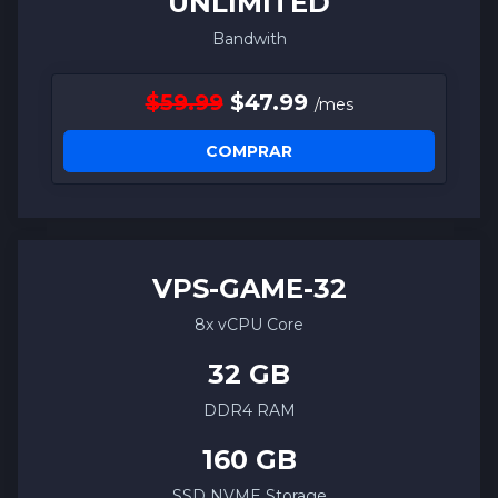
UNLIMITED
Bandwith
$59.99
$47.99
/mes
COMPRAR
VPS-
GAME
-32
8x vCPU Core
32 GB
DDR4 RAM
160 GB
SSD NVME Storage