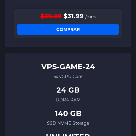
$39.99
$31.99
/mes
COMPRAR
VPS-
GAME
-24
6x vCPU Core
24 GB
DDR4 RAM
140 GB
SSD NVME Storage