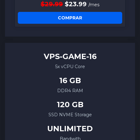
$29.99
$23.99
/mes
COMPRAR
VPS-
GAME
-16
5x vCPU Core
16 GB
DDR4 RAM
120 GB
SSD NVME Storage
UNLIMITED
Bandwith