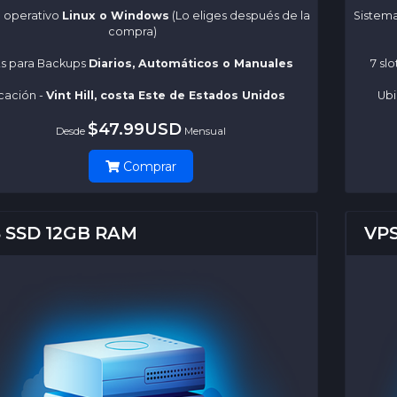
 operativo
Linux o Windows
(Lo eliges después de la
Sistem
compra)
ots para Backups
Diarios, Automáticos o Manuales
7 sl
cación -
Vint Hill, costa Este de Estados Unidos
Ubi
$47.99USD
Desde
Mensual
Comprar
 SSD 12GB RAM
VPS