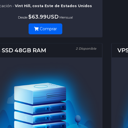
cación -
Vint Hill, costa Este de Estados Unidos
$63.99USD
Desde
Mensual
Comprar
2 Disponible
 SSD 48GB RAM
VP