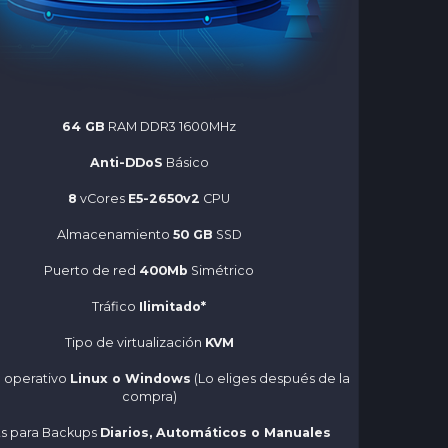
64 GB
RAM DDR3 1600MHz
Anti-DDoS
Básico
8
vCores
E5-2650v2
CPU
Almacenamiento
50 GB
SSD
Puerto de red
400Mb
Simétrico
Tráfico
Ilimitado*
Tipo de virtualización
KVM
 operativo
Linux o Windows
(Lo eliges después de la
compra)
ots para Backups
Diarios, Automáticos o Manuales