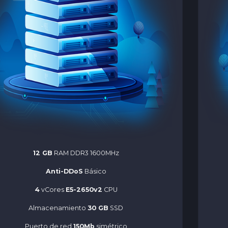
12 GB
RAM DDR3 1600MHz
Anti-DDoS
Básico
4
vCores
E5-2650v2
CPU
Almacenamiento
30 GB
SSD
Puerto de red
150Mb
simétrico