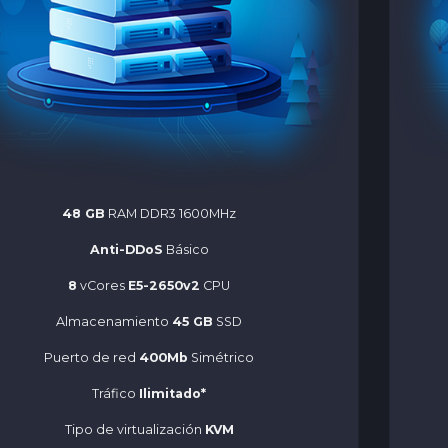
48 GB
RAM DDR3 1600MHz
Anti-DDoS
Básico
8
vCores
E5-2650v2
CPU
Almacenamiento
45 GB
SSD
Puerto de red
400Mb
Simétrico
Tráfico
Ilimitado*
Tipo de virtualización
KVM