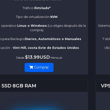
Tráfico
Ilimitado*
Tipo de virtualización
KVM
 operativo
Linux o Windows
(Lo eliges después de la
Sistem
compra)
ots para Backups
Diarios, Automáticos o Manuales
7 sl
cación -
Vint Hill, costa Este de Estados Unidos
Ubi
$13.99USD
Desde
Mensual
Comprar
 SSD 8GB RAM
VP