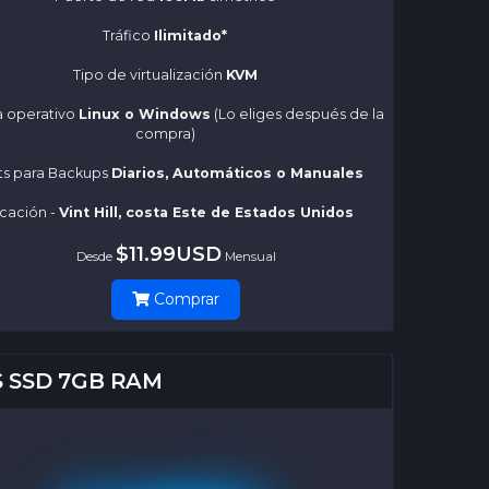
Tráfico
Ilimitado*
Tipo de virtualización
KVM
a operativo
Linux o Windows
(Lo eliges después de la
compra)
ots para Backups
Diarios, Automáticos o Manuales
cación -
Vint Hill, costa Este de Estados Unidos
$11.99USD
Desde
Mensual
Comprar
S SSD 7GB RAM