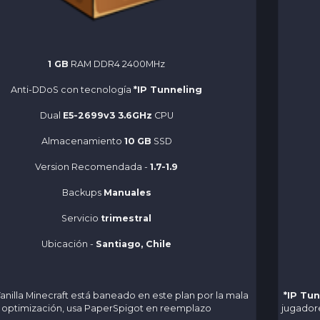
1 GB
RAM DDR4 2400MHz
Anti-DDoS con tecnología
*IP Tunneling
Dual
E5-2699v3 3.6GHz
CPU
Almacenamiento
10 GB
SSD
Version Recomendada -
1.7-1.9
Backups
Manuales
Servicio
trimestral
Ubicación -
Santiago, Chile
Vanilla Minecraft está baneado en este plan por la mala
*IP Tu
optimización, usa PaperSpigot en reemplazo
jugadore