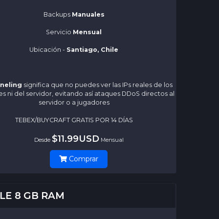
Backups
Manuales
Servicio
Mensual
Ubicación -
Santiago, Chile
nneling
significa que no puedes ver las IPs reales de los
s ni del servidor, evitando así ataques DDoS directos al
servidor o a jugadores
TEBEX/BUYCRAFT GRATIS POR 14 DÍAS
$11.99USD
Desde
Mensual
Comprar
LE 8 GB RAM