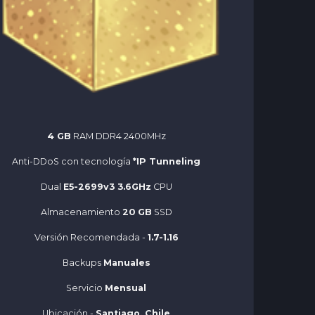
4 GB
RAM DDR4 2400MHz
Anti-DDoS con tecnología
*IP Tunneling
Dual
E5-2699v3 3.6GHz
CPU
Almacenamiento
20 GB
SSD
Versión Recomendada -
1.7-1.16
Backups
Manuales
Servicio
Mensual
Ubicación -
Santiago, Chile