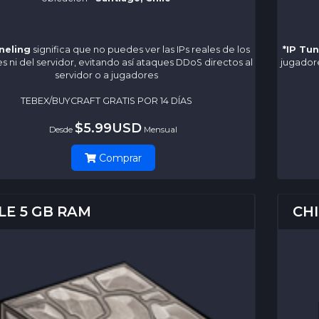
neling
significa que no puedes ver las IPs reales de los
*IP Tu
s ni del servidor, evitando así ataques DDoS directos al
jugadore
servidor o a jugadores
TEBEX/BUYCRAFT GRATIS POR 14 DÍAS
$5.99USD
Desde
Mensual
Comprar
LE 5 GB RAM
CHI