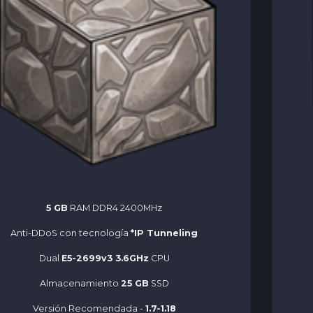
5 GB
RAM DDR4 2400MHz
Anti-DDoS con tecnología
*IP Tunneling
Dual
E5-2699v3 3.6GHz
CPU
Almacenamiento
25 GB
SSD
Versión Recomendada -
1.7-1.18