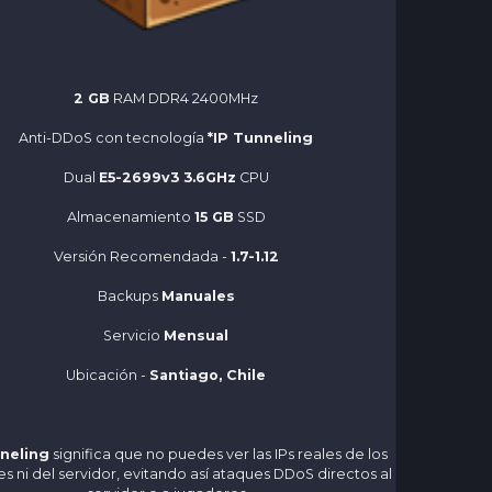
2 GB
RAM DDR4 2400MHz
Anti-DDoS con tecnología
*IP Tunneling
Dual
E5-2699v3 3.6GHz
CPU
Almacenamiento
15 GB
SSD
Versión Recomendada -
1.7-1.12
Backups
Manuales
Servicio
Mensual
Ubicación -
Santiago, Chile
nneling
significa que no puedes ver las IPs reales de los
s ni del servidor, evitando así ataques DDoS directos al