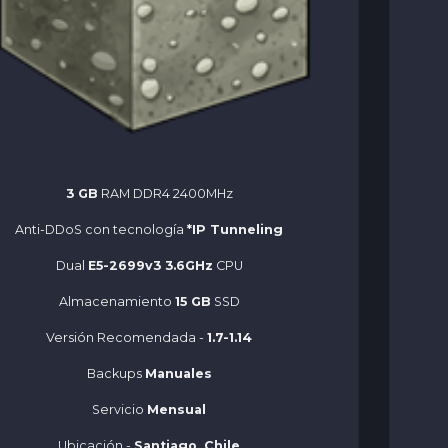
3 GB
RAM DDR4 2400MHz
Anti-DDoS con tecnología
*IP Tunneling
Dual
E5-2699v3 3.6GHz
CPU
Almacenamiento
15 GB
SSD
Versión Recomendada -
1.7-1.14
Backups
Manuales
Servicio
Mensual
Ubicación -
Santiago, Chile