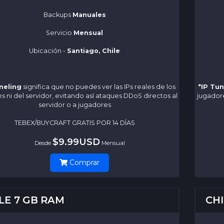
Backups
Manuales
Servicio
Mensual
Ubicación -
Santiago, Chile
neling
significa que no puedes ver las IPs reales de los
*IP Tu
s ni del servidor, evitando así ataques DDoS directos al
jugadore
servidor o a jugadores
TEBEX/BUYCRAFT GRATIS POR 14 DÍAS
$9.99USD
Desde
Mensual
Comprar
LE 7 GB RAM
CHI