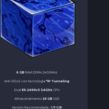
6 GB
RAM DDR4 2400MHz
Anti-DDoS con tecnología
*IP Tunneling
Dual
E5-2699v3 3.6GHz
CPU
Almacenamiento
25 GB
SSD
Versión Recomendada -
1.7-1.19