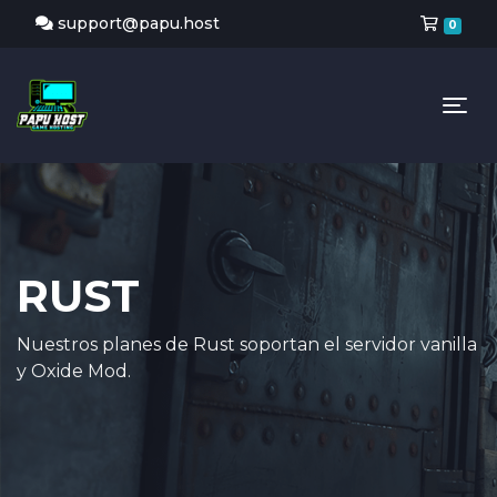
Carr
support@papu.host
0
Tog
RUST
Nuestros planes de Rust soportan el servidor vanilla
y Oxide Mod.