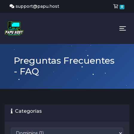
Carr
support@papu.host
0
Tog
Preguntas Frecuentes
- FAQ
Categorías