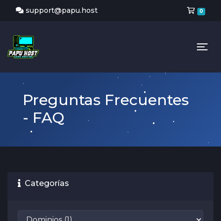
Carr
support@papu.host
0
Tog
Preguntas Frecuentes
- FAQ
Categorías