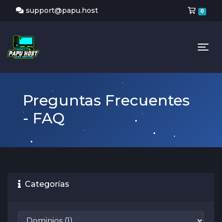
Carr
support@papu.host
0
Tog
Preguntas Frecuentes
- FAQ
Categorías