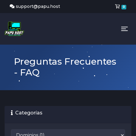
Carr
support@papu.host
0
Tog
Preguntas Frecuentes
- FAQ
Categorías