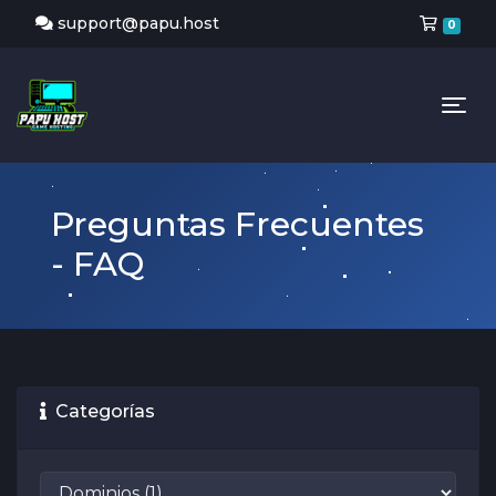
Carr
support@papu.host
0
Tog
Preguntas Frecuentes
- FAQ
Categorías