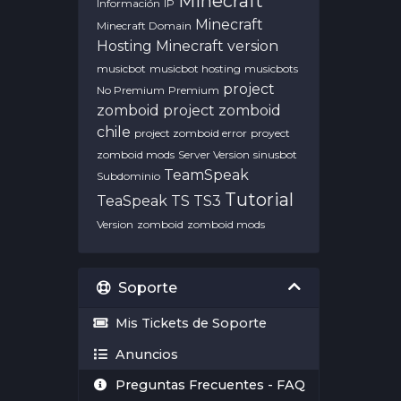
Minecraft
Información
IP
Minecraft
Minecraft Domain
Hosting
Minecraft version
musicbot
musicbot hosting
musicbots
project
No Premium
Premium
zomboid
project zomboid
chile
project zomboid error
proyect
zomboid mods
Server Version
sinusbot
TeamSpeak
Subdominio
Tutorial
TeaSpeak
TS
TS3
Version
zomboid
zomboid mods
Soporte
Mis Tickets de Soporte
Anuncios
Preguntas Frecuentes - FAQ