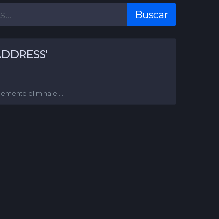
Buscar
'ADDRESS'
lemente elimina el...